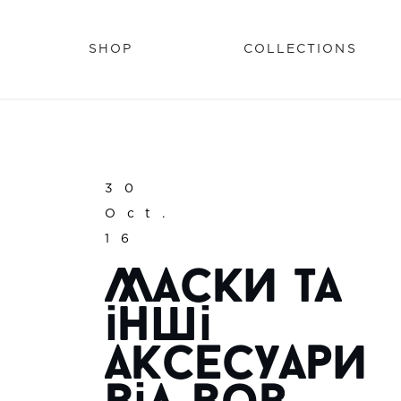
SHOP
COLLECTIONS
30
Oct.
16
Маски та
інші
аксесуари