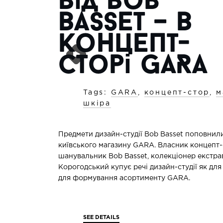
від Bob
Basset – в
концепт-
сторі GARA
Tags:
GARA
,
концепт-стор
,
м
шкіра
Предмети дизайн-студії Bob Basset поповнил
київського магазину GARA. Власник концепт-
шанувальник Bob Basset, колекціонер екстра
Корогодський купує речі дизайн-студії як для 
для формування асортименту GARA.
SEE DETAILS