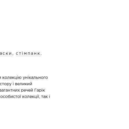
аски
,
стімпанк
,
и колекцію унікального
стору і великий
вагантних речей Гарік
особистої колекції, так і