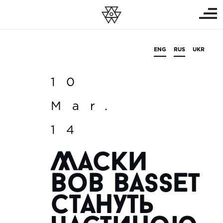
ENG
RUS
UKR
10
Mar.
14
Маски
Bob Basset
стануть