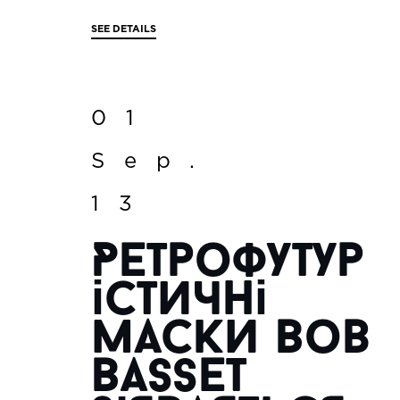
SEE DETAILS
01
Sep.
13
Ретрофутур
істичні
маски Bob
Basset