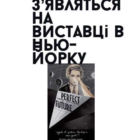
з’являться
на
виставці в
Нью-
Йорку