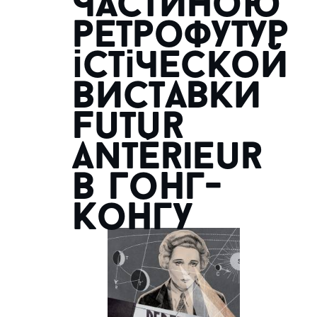
частиною
ретрофутур
істіческой
виставки
Futur
Antérieur
в Гонг-
Конгу