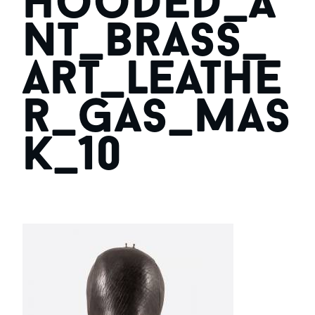
hooded_a
nt_brass_
art_leathe
r_gas_mas
k_10