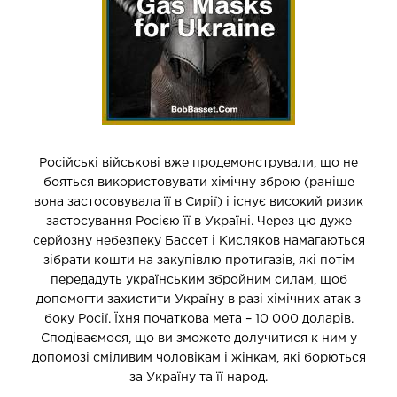
Російські військові вже продемонстрували, що не
бояться використовувати хімічну зброю (раніше
вона застосовувала її в Сирії) і існує високий ризик
застосування Росією її в Україні. Через цю дуже
серйозну небезпеку Бассет і Кисляков намагаються
зібрати кошти на закупівлю протигазів, які потім
передадуть українським збройним силам, щоб
допомогти захистити Україну в разі хімічних атак з
боку Росії. Їхня початкова мета – 10 000 доларів.
Сподіваємося, що ви зможете долучитися к ним у
допомозі сміливим чоловікам і жінкам, які борються
за Україну та її народ.