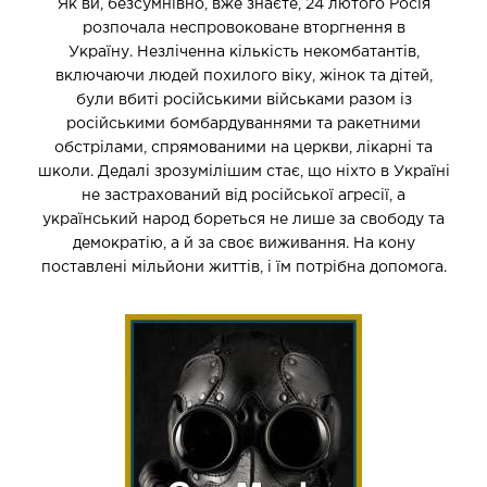
Як ви, безсумнівно, вже знаєте, 24 лютого Росія
розпочала неспровоковане вторгнення в
Україну. Незліченна кількість некомбатантів,
включаючи людей похилого віку, жінок та дітей,
були вбиті російськими військами разом із
російськими бомбардуваннями та ракетними
обстрілами, спрямованими на церкви, лікарні та
школи. Дедалі зрозумілішим стає, що ніхто в Україні
не застрахований від російської агресії, а
український народ бореться не лише за свободу та
демократію, а й за своє виживання. На кону
поставлені мільйони життів, і їм потрібна допомога.