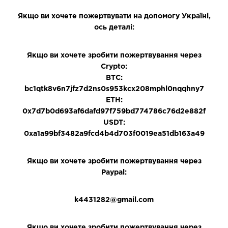
Якщо ви хочете пожертвувати на допомогу Україні,
ось деталі:
Якщо ви хочете зробити пожертвування через
Crypto:
BTC:
bc1qtk8v6n7jfz7d2ns0s953kcx208mphl0nqqhny7
ETH:
0x7d7b0d693af6dafd97f759bd774786c76d2e882f
USDT:
0xa1a99bf3482a9fcd4b4d703f0019ea51db163a49
Якщо ви хочете зробити пожертвування через
Paypal:
k4431282@gmail.com
Якщо ви хочете зробити пожертвування через