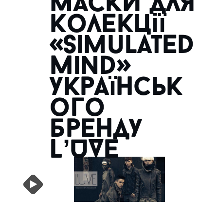
маски для
колекції
«Simulated
Mind»
українськ
ого
бренду
L’UVE