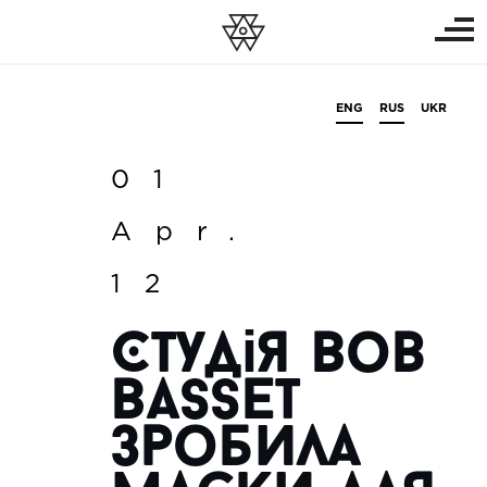
ENG
RUS
UKR
01
Apr.
12
Студія Bob
Basset
зробила