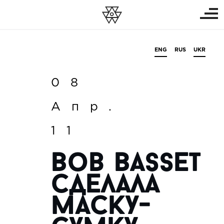
ENG
RUS
UKR
08
Апр.
11
Bob Basset
сделала
маску-