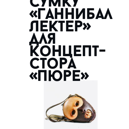
сумку
«Ганнибал
Лектер»
для
концепт-
стора
«Пюре»