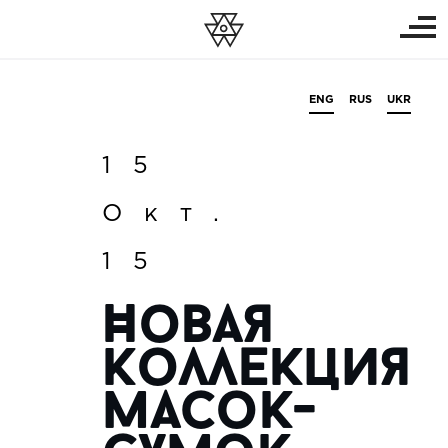
ENG
RUS
UKR
15
Окт.
15
Новая
коллекция
масок-