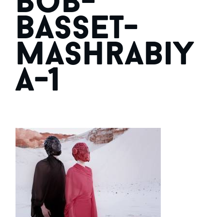
bob-
basset-
mashrabiy
a-1