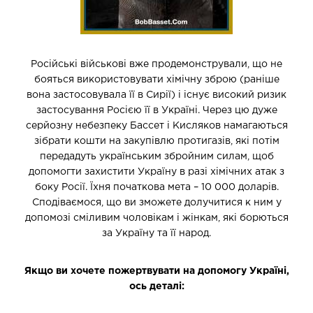
Російські військові вже продемонстрували, що не
бояться використовувати хімічну зброю (раніше
вона застосовувала її в Сирії) і існує високий ризик
застосування Росією її в Україні. Через цю дуже
серйозну небезпеку Бассет і Кисляков намагаються
зібрати кошти на закупівлю протигазів, які потім
передадуть українським збройним силам, щоб
допомогти захистити Україну в разі хімічних атак з
боку Росії. Їхня початкова мета – 10 000 доларів.
Сподіваємося, що ви зможете долучитися к ним у
допомозі сміливим чоловікам і жінкам, які борються
за Україну та її народ.
Якщо ви хочете пожертвувати на допомогу Україні,
ось деталі: