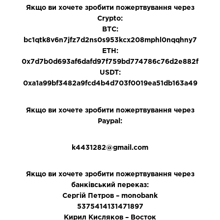
Якщо ви хочете зробити пожертвування через
Crypto:
BTC:
bc1qtk8v6n7jfz7d2ns0s953kcx208mphl0nqqhny7
ETH:
0x7d7b0d693af6dafd97f759bd774786c76d2e882f
USDT:
0xa1a99bf3482a9fcd4b4d703f0019ea51db163a49
Якщо ви хочете зробити пожертвування через
Paypal:
k4431282@gmail.com
Якщо ви хочете зробити пожертвування через
банківський переказ:
Сергій Петров – monobank
5375414131471897
Кирил Кисляков – Восток