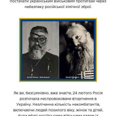
постачати українським військовим протигази через
небезпеку російської хімічної зброї.
Як ви, безсумнівно, вже знаєте, 24 лютого Росія
розпочала неспровоковане вторгнення в
Україну. Незліченна кількість некомбатантів,
включаючи людей похилого віку, жінок та дітей,
були вбиті російськими військами разом із