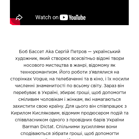
Боб Бассет Аka Сергій Петров — український
художник, який створює всесвітньо відомі твори
носового мистецтва в жанрі, відомому як
техноромантизм. Його роботи з’являлися на
сторінках Vogue, на телебаченні та в кіно, і їх носили
численні знаменитості по всьому світу. Зараз він
перебуває в Україні, збирає гроші, щоб допомогти
сміливим чоловікам і жінкам, які намагаються
захистити свою країну. Для цього він співпрацює з
Кирилом Кисляковим, відомим продюсером подій та
співвласником одного з провідних барів України
Barman Dictat. Спільними зусиллями вони
сподіваються зібрати гроші, щоб допомогти