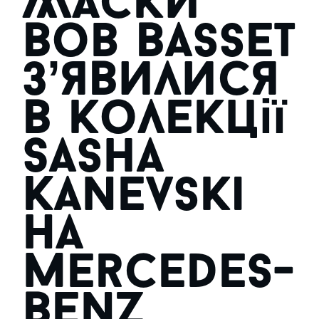
Маски
Bob Basset
з’явилися
в колекції
Sasha
Kanevski
на
Mercedes-
Benz