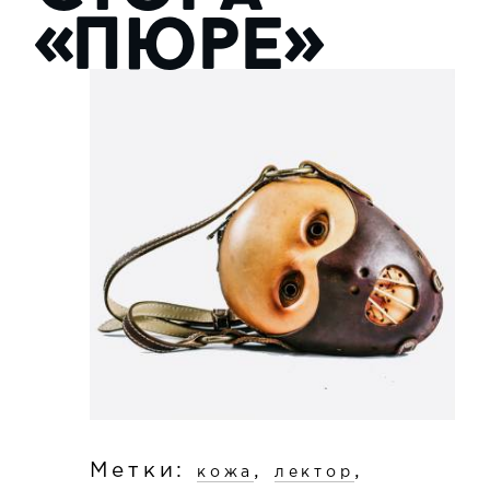
«Пюре»
Метки:
,
,
кожа
лектор