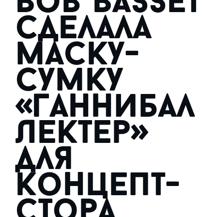
Bob Basset
сделала
маску-
сумку
«Ганнибал
Лектер»
для
концепт-
стора