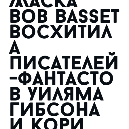
Маска
Bob Basset
восхитил
а
писателей
-фантасто
в Уиляма
Гибсона
и Кори