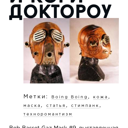
Доктороу
Метки:
,
,
Boing Boing
кожа
,
,
,
маска
статья
стимпанк
техноромантизм