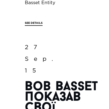
Basset Entity
SEE DETAILS
27
Sep.
15
Bob Basset
показав
свої