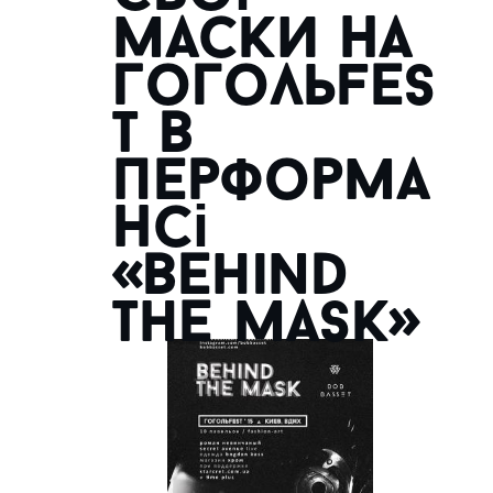
маски на
Гогольfes
t в
перформа
нсі
«Behind
the mask»