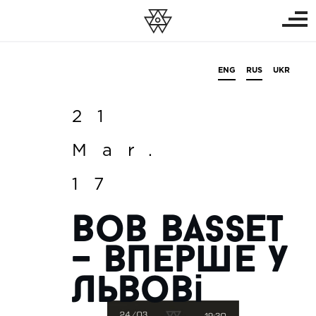
ENG
RUS
UKR
21
Mar.
17
Bob Basset
– вперше у
Львові