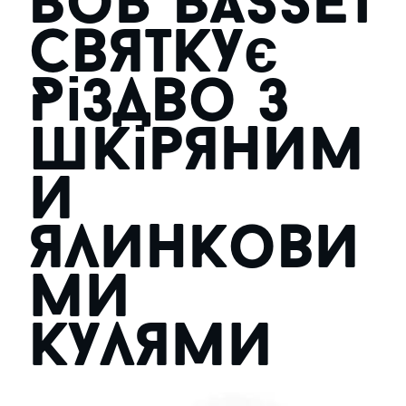
Bob Basset
святкує
Різдво з
шкіряним
и
ялинкови
ми
кулями