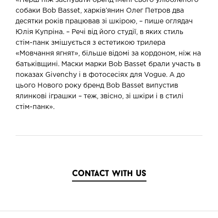
собаки Bob Basset, харків’янин Олег Петров два
десятки років працював зі шкірою, – пише оглядач
Юлія Купріна. – Речі від його студії, в яких стиль
стім-панк змішується з естетикою трилера
«Мовчання ягнят», більше відомі за кордоном, ніж на
батьківщині. Маски марки Bob Basset брали участь в
показах Givenchy і в фотосесіях для Vogue. А до
цього Нового року бренд Bob Basset випустив
ялинкові іграшки – теж, звісно, зі шкіри і в стилі
стім-панк».
contact with us