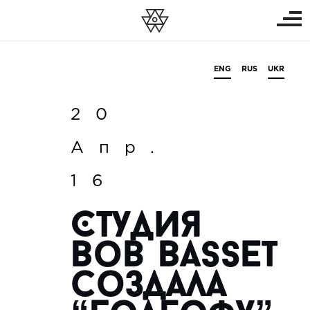
ENG
RUS
UKR
20
Апр.
16
Студия
Bob Basset
создала