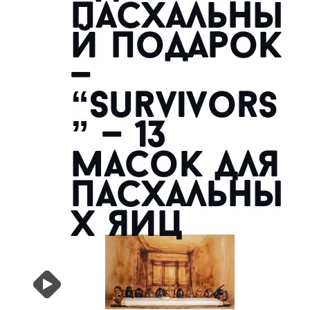
пасхальны
й подарок
—
“Survivors
” — 13
масок для
пасхальны
х яиц