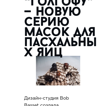
“Голгофу”
— новую
серию
масок для
пасхальны
х яиц
Дизайн-студия Bob
Basset создала